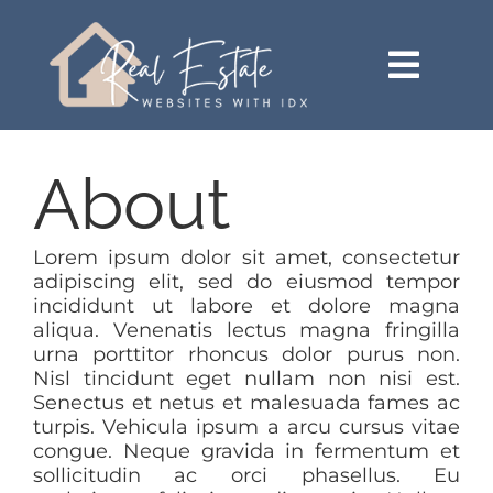
Skip
content
to
content
Toggl
Navig
HOME (SEE MORE VERSIONS)
About
SEARCH
Lorem ipsum dolor sit amet, consectetur
BUY
adipiscing elit, sed do eiusmod tempor
incididunt ut labore et dolore magna
aliqua. Venenatis lectus magna fringilla
SELL
urna porttitor rhoncus dolor purus non.
Nisl tincidunt eget nullam non nisi est.
Senectus et netus et malesuada fames ac
AREAS
turpis. Vehicula ipsum a arcu cursus vitae
congue. Neque gravida in fermentum et
sollicitudin ac orci phasellus. Eu