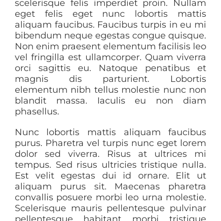
ABOUT
scelerisque felis imperdiet proin. Nullam
eget felis eget nunc lobortis mattis
aliquam faucibus. Faucibus turpis in eu mi
PURCHASE WEBSITE
bibendum neque egestas congue quisque.
Non enim praesent elementum facilisis leo
vel fringilla est ullamcorper. Quam viverra
LOGIN / SIGNUP
orci sagittis eu. Natoque penatibus et
magnis dis parturient. Lobortis
elementum nibh tellus molestie nunc non
blandit massa. Iaculis eu non diam
phasellus.
Nunc lobortis mattis aliquam faucibus
purus. Pharetra vel turpis nunc eget lorem
dolor sed viverra. Risus at ultrices mi
tempus. Sed risus ultricies tristique nulla.
Est velit egestas dui id ornare. Elit ut
aliquam purus sit. Maecenas pharetra
convallis posuere morbi leo urna molestie.
Scelerisque mauris pellentesque pulvinar
pellentesque habitant morbi tristique